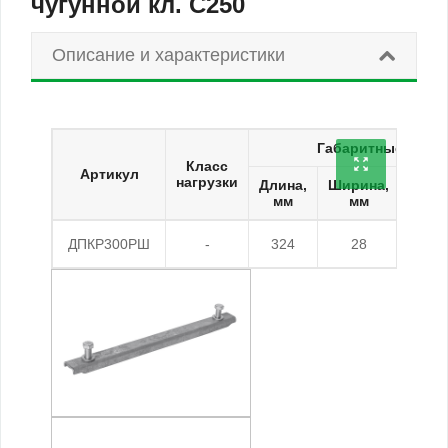
чугунной кл. C250
Описание и характеристики
Габаритные разм
Класс
Артикул
нагрузки
Длина,
Ширина,
Высо
мм
мм
м
ДПКР300РШ
-
324
28
56